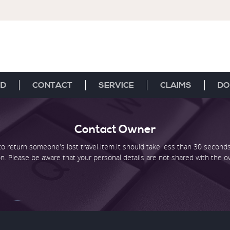
ND
CONTACT
SERVICE
CLAIMS
DO
Contact Owner
o return someone's lost travel item.It should take less than 30 second
ion. Please be aware that your personal details are not shared with the 
Cuando estés en contacto con la persona que perdió s
llaves,
nunca proporciones información sensible.