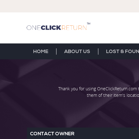
HOME
ABOUT US
LOST & FOU
Thank you for using OneClickReturn.com t
them of their item's locat
CONTACT OWNER