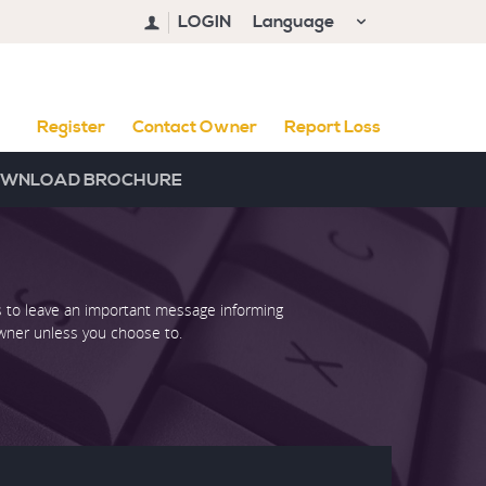
LOGIN
Language
Register
Contact Owner
Report Loss
WNLOAD BROCHURE
s to leave an important message informing
owner unless you choose to.
us